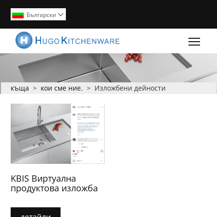
Български

Togg
къща
>
кои сме ние.
>
Изложбени дейности
KBIS Виртуална
продуктова изложба
детайли